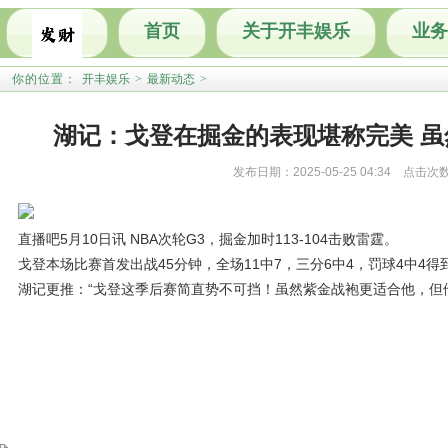
首页
关于开丰娱乐
业务
你的位置：
开丰娱乐
>
最新动态
>
湖记：戈登在掘金的表现堪称完美 
发布日期：2025-05-25 04:34 点击次
直播吧5月10日讯 NBA次轮G3，掘金加时113-104击败雷霆。
戈登本场比赛首发出战45分钟，全场11中7，三分6中4，罚球4中4得到
湖记更推：“戈登这季后赛简直势不可挡！虽然紫金战袍更适合他，但